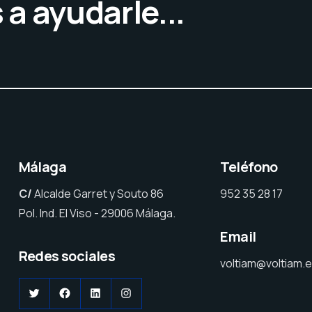
a ayudarle...
Málaga
Teléfono
C/
Alcalde Garret y Souto 86
952 35 28 17
Pol. Ind. El Viso - 29006 Málaga.
Email
Redes sociales
voltiam@voltiam.
Twitter
Facebook
LinkedIn
Instagram